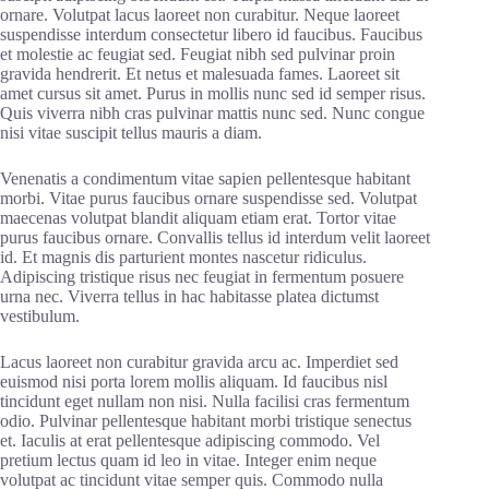
ornare. Volutpat lacus laoreet non curabitur. Neque laoreet
suspendisse interdum consectetur libero id faucibus. Faucibus
et molestie ac feugiat sed. Feugiat nibh sed pulvinar proin
gravida hendrerit. Et netus et malesuada fames. Laoreet sit
amet cursus sit amet. Purus in mollis nunc sed id semper risus.
Quis viverra nibh cras pulvinar mattis nunc sed. Nunc congue
nisi vitae suscipit tellus mauris a diam.
Venenatis a condimentum vitae sapien pellentesque habitant
morbi. Vitae purus faucibus ornare suspendisse sed. Volutpat
maecenas volutpat blandit aliquam etiam erat. Tortor vitae
purus faucibus ornare. Convallis tellus id interdum velit laoreet
id. Et magnis dis parturient montes nascetur ridiculus.
Adipiscing tristique risus nec feugiat in fermentum posuere
urna nec. Viverra tellus in hac habitasse platea dictumst
vestibulum.
Lacus laoreet non curabitur gravida arcu ac. Imperdiet sed
euismod nisi porta lorem mollis aliquam. Id faucibus nisl
tincidunt eget nullam non nisi. Nulla facilisi cras fermentum
odio. Pulvinar pellentesque habitant morbi tristique senectus
et. Iaculis at erat pellentesque adipiscing commodo. Vel
pretium lectus quam id leo in vitae. Integer enim neque
volutpat ac tincidunt vitae semper quis. Commodo nulla