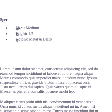
Specs
Size::
Medium
Wight:
1.5
Colors:
Metal & Black
Lorem ipsum dolor sit amet, consectetur adipiscing elit, sed do
eiusmod tempor incididunt ut labore et dolore magna aliqua.
Mauris commodo quis imperdiet massa tincidunt nunc. Ipsum
suspendisse ultrices gravida dictum fusce ut placerat orci.
Justo nec ultrices dui sapien. Quis varius quam quisque id.
Maecenas pharetra convallis posuere morbi leo.
Id aliquet lectus proin nibh nisl condimentum id venenatis a.
Urna nunc id cursus metus aliquam eleifend mi in. Amet nisl
suscipit adipiscing bibendum est. Turpis massa tincidunt dui ut